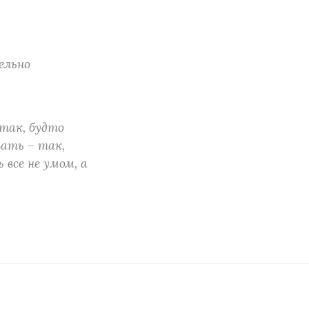
ельно
так, будто
вать – так,
все не умом, а