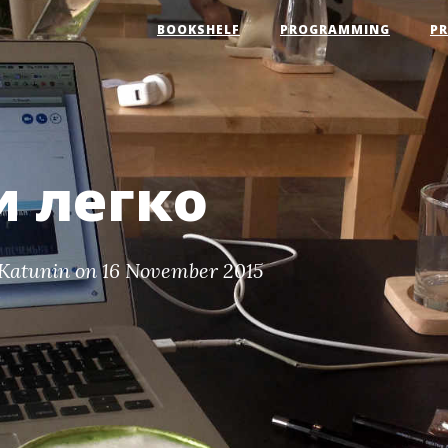
BOOKSHELF
PROGRAMMING
P
 легко
Katunin
on 16 November 2015