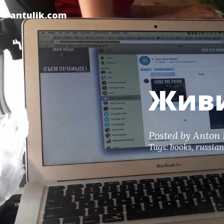
antulik.com
Живи
Posted by
Anton 
Tags:
books
,
russian