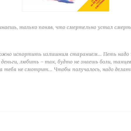
наешь, только поняв, что смертельно устал смерт
можно испортить излишним старанием… Петь надо 
 деньги, любить – так, будто не знаешь боли, танце
а тебя не смотрит… Чтобы получалось, надо делать 