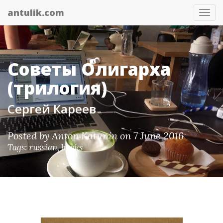
antulik.com
Tog
nav
Советы Олигарха
(трилогия)
Сергей Кареев
Posted by
Anton Katunin
on 7 June 2016
Tags:
russian
,
books